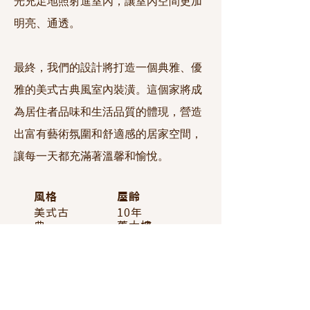
光充足地照射進室內，讓室內空間更加
明亮、通透。
最終，我們的設計將打造一個典雅、優
雅的美式古典風室內裝潢。這個家將成
為居住者品味和生活品質的體現，營造
出富有藝術氛圍和舒適感的居家空間，
讓每一天都充滿著溫馨和愉悅。
​風格
屋齡
美式古
10年
典
舊大樓
裝修坪數
所在地
40坪
桃園市桃園區
空間格局
完成時間